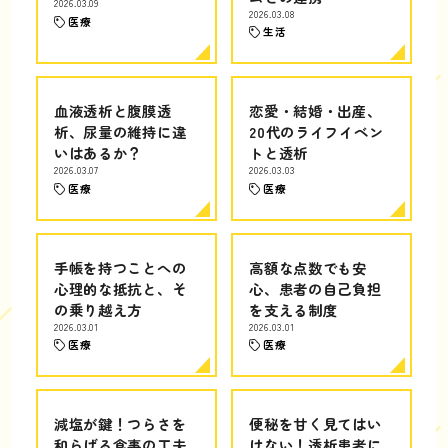
2026.03.09
2026.03.08
医療
生活
血液透析と腹膜透
恋愛・結婚・出産、
析、尿量の維持に違
20代のライフイベン
いはあるか？
トと透析
2026.03.07
2026.03.03
医療
医療
手帳を持つことへの
高額な点数でも安
心理的な抵抗と、そ
心、患者の自己負担
の乗り越え方
を支える制度
2026.03.01
2026.03.01
医療
医療
減塩が鍵！つらさを
便秘を甘く見てはい
和らげる食事の工夫
けない！透析患者に