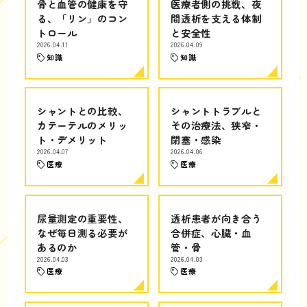
骨と血管の健康を守
医療者側の挑戦、夜
る、「リン」のコン
間透析を支える体制
トロール
と安全性
2026.04.11
2026.04.09
知識
知識
シャントとの比較、
シャントトラブルと
カテーテルのメリッ
その治療法、狭窄・
ト・デメリット
閉塞・感染
2026.04.07
2026.04.06
医療
医療
尿量測定の重要性、
透析患者が向き合う
なぜ毎日測る必要が
合併症、心臓・血
あるのか
管・骨
2026.04.03
2026.04.03
医療
医療