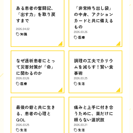
ある患者の奮闘記、
「非常持ち出し袋」
「出す力」を取り戻
の中身、アクション
すまで
カードと共に備える
もの
2026.04.02
2026.03.26
知識
医療
なぜ透析患者にとっ
調理の工夫でカリウ
て災害対策が「命」
ムを減らす！賢い食
に関わるのか
事術
2026.03.26
2026.03.25
医療
生活
最後の砦と共に生き
痛みと上手に付き合
る、患者の心理と
うために、薬だけに
QOL
頼らない選択肢
2026.03.25
2026.03.21
生活
生活