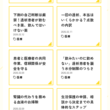
下剤の自己判断は厳
一回の透析、本当は
禁！透析患者が飲む
いくらかかる？点数
べき薬、飲んではい
の内訳
けない薬
2026.02.11
2026.02.12
医療
医療
患者と医療者の共同
「飲みたいのに飲め
作業、信頼関係が安
ない」透析患者を襲
全を守る
う水分制限のつらさ
2026.02.09
2026.02.09
医療
医療
腎臓の代わりを務め
生活保護の申請、相
る血液のお掃除
談から決定までの具
体的なステップ
2026.02.09