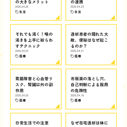
の大きなメリット
の連携
2026.04.26
2026.04.23
生活
生活
それでも渇く！喉の
透析患者の隠れた大
渇きを上手に紛らわ
敵、便秘はなぜ起こ
すテクニック
るのか？
2026.04.23
2026.04.21
医療
医療
胃腸障害と心血管リ
市販薬の落とし穴、
スク、腎臓以外の副
自己判断による服用
作用
の危険性
2026.04.20
2026.04.18
医療
医療
日常生活での注意
なぜ在宅透析は体に