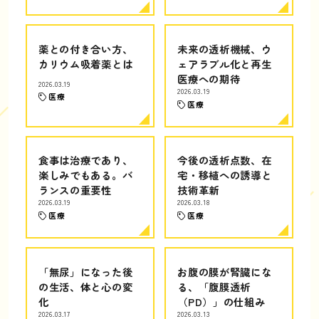
薬との付き合い方、
未来の透析機械、ウ
カリウム吸着薬とは
ェアラブル化と再生
医療への期待
2026.03.19
2026.03.19
医療
医療
食事は治療であり、
今後の透析点数、在
楽しみでもある。バ
宅・移植への誘導と
ランスの重要性
技術革新
2026.03.19
2026.03.18
医療
医療
「無尿」になった後
お腹の膜が腎臓にな
の生活、体と心の変
る、「腹膜透析
化
（PD）」の仕組み
2026.03.17
2026.03.13