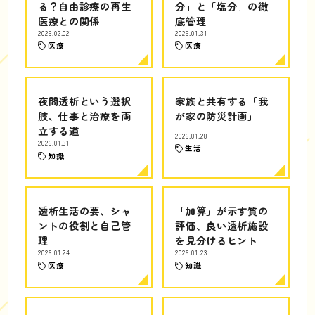
る？自由診療の再生
分」と「塩分」の徹
医療との関係
底管理
2026.02.02
2026.01.31
医療
医療
夜間透析という選択
家族と共有する「我
肢、仕事と治療を両
が家の防災計画」
立する道
2026.01.28
2026.01.31
生活
知識
透析生活の要、シャ
「加算」が示す質の
ントの役割と自己管
評価、良い透析施設
理
を見分けるヒント
2026.01.24
2026.01.23
医療
知識