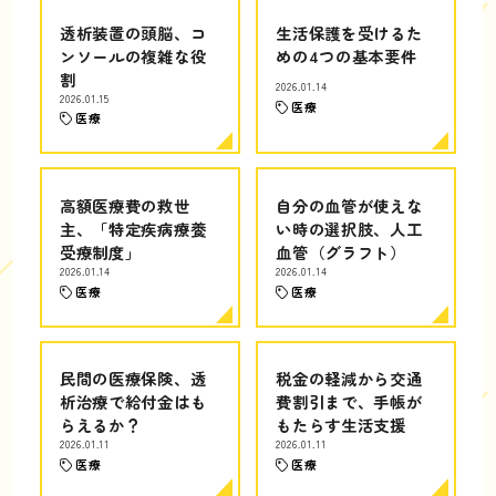
透析装置の頭脳、コ
生活保護を受けるた
ンソールの複雑な役
めの4つの基本要件
割
2026.01.14
2026.01.15
医療
医療
高額医療費の救世
自分の血管が使えな
主、「特定疾病療養
い時の選択肢、人工
受療制度」
血管（グラフト）
2026.01.14
2026.01.14
医療
医療
民間の医療保険、透
税金の軽減から交通
析治療で給付金はも
費割引まで、手帳が
らえるか？
もたらす生活支援
2026.01.11
2026.01.11
医療
医療