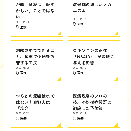
が鍵、便秘は「恥ず
症候群の詳しいメカ
かしい」ことではな
ニズム
い
2026.05.14
2026.05.14
医療
医療
制限の中でできるこ
ロキソニンの正体、
と、食事で便秘を改
「NSAIDs」が腎臓に
善する工夫
与える影響
2026.05.12
2026.05.12
医療
医療
つらさの元凶は水で
医療現場のプロの
はない！真犯人は
技、不均衡症候群の
「塩分」
徹底した予防策
2026.05.12
2026.05.11
医療
医療