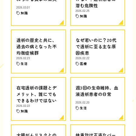
潜む危険性
2026.03.01
2026.02.25
知識
知識
透析の歴史と共に、
なぜ若いのに？20代
過去の病となった不
で透析に至る主な原
均衡症候群
因疾患
2026.02.23
2026.02.22
生活
医療
在宅透析の課題とデ
週3回の生命維持、血
メリット、誰にでも
液透析患者の日常
できるわけではない
2026.02.20
2026.02.22
生活
知識
大腸がんリスクとの
体重計は正直なパー