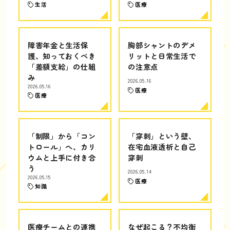
生活
医療
障害年金と生活保
胸部シャントのデメ
護、知っておくべき
リットと日常生活で
「差額支給」の仕組
の注意点
み
2026.05.16
2026.05.16
医療
医療
「制限」から「コン
「穿刺」という壁、
トロール」へ、カリ
在宅血液透析と自己
ウムと上手に付き合
穿刺
う
2026.05.14
2026.05.15
医療
知識
医療チームとの連携
なぜ起こる？不均衡