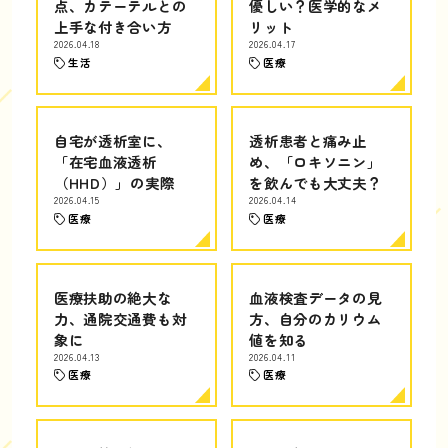
点、カテーテルとの
優しい？医学的なメ
上手な付き合い方
リット
2026.04.18
2026.04.17
生活
医療
自宅が透析室に、
透析患者と痛み止
「在宅血液透析
め、「ロキソニン」
（HHD）」の実際
を飲んでも大丈夫？
2026.04.15
2026.04.14
医療
医療
医療扶助の絶大な
血液検査データの見
力、通院交通費も対
方、自分のカリウム
象に
値を知る
2026.04.13
2026.04.11
医療
医療