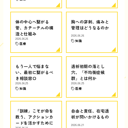
体の中心へ繋がる
胸への穿刺、痛みと
管、カテーテルの構
管理はどうなるのか
造と仕組み
2026.06.26
2026.06.26
知識
医療
もう一人で悩まな
透析初期の落とし
い、最初に繋がるべ
穴、「不均衡症候
き相談窓口
群」とは何か
2026.06.25
2026.06.25
知識
医療
「訓練」こそが命を
自由と責任、在宅透
救う、アクションカ
析が問いかけるもの
ードを活かすために
2026.06.21
2026.06.21