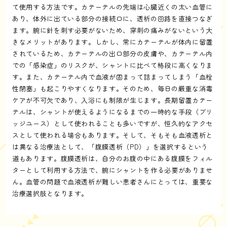
て使用する方法です。カテーテルの先端は心臓近くの太い血管に
あり、体外に出ている部分の接続口に、透析の回路を直接つなぎ
ます。腕に針を刺す必要がないため、穿刺の痛みがないという大
きなメリットがあります。しかし、常にカテーテルが体内に留置
されているため、カテーテルの出口部分の皮膚や、カテーテル内
での「感染症」のリスクが、シャントに比べて格段に高くなりま
す。また、カテーテル内で血液が固まって詰まってしまう「血栓
性閉塞」も起こりやすくなります。そのため、毎日の厳重な消毒
ケアが不可欠であり、入浴にも制限が生じます。長期留置カテー
テルは、シャントが使えるようになるまでの一時的な手段（ブリ
ッジユース）として使われることも多いですが、恒久的なアクセ
スとして使われる場合もあります。そして、そもそも血液透析と
は異なる治療法として、「腹膜透析（PD）」を選択するという
道もあります。腹膜透析は、自分のお腹の中にある腹膜をフィル
ターとして利用する方法で、腕にシャントを作る必要がありませ
ん。血管の問題で血液透析が難しい患者さんにとっては、重要な
治療選択肢となります。