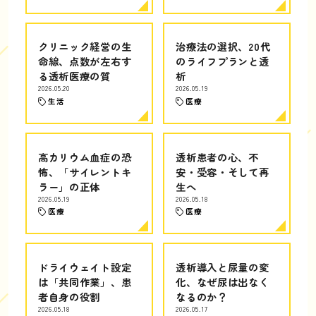
クリニック経営の生
治療法の選択、20代
命線、点数が左右す
のライフプランと透
る透析医療の質
析
2026.05.20
2026.05.19
生活
医療
高カリウム血症の恐
透析患者の心、不
怖、「サイレントキ
安・受容・そして再
ラー」の正体
生へ
2026.05.19
2026.05.18
医療
医療
ドライウェイト設定
透析導入と尿量の変
は「共同作業」、患
化、なぜ尿は出なく
者自身の役割
なるのか？
2026.05.18
2026.05.17