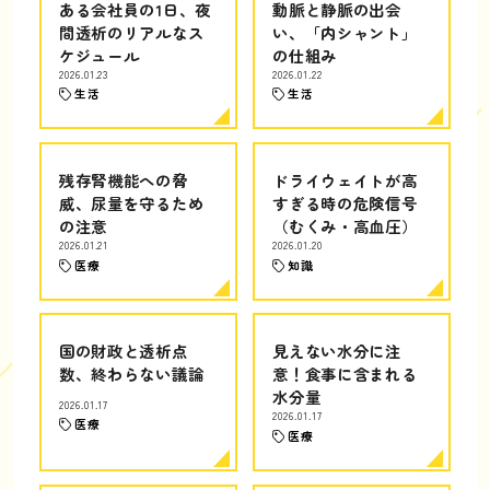
ある会社員の1日、夜
動脈と静脈の出会
間透析のリアルなス
い、「内シャント」
ケジュール
の仕組み
2026.01.23
2026.01.22
生活
生活
残存腎機能への脅
ドライウェイトが高
威、尿量を守るため
すぎる時の危険信号
の注意
（むくみ・高血圧）
2026.01.21
2026.01.20
医療
知識
国の財政と透析点
見えない水分に注
数、終わらない議論
意！食事に含まれる
水分量
2026.01.17
2026.01.17
医療
医療