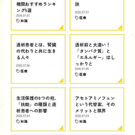
機関おすすめランキ
訣
ング5選
2026.07.07
2026.07.07
医療
知識
透析患者とは、腎臓
透析前と大違い！
の代わりと共に生き
「タンパク質」と
る人々
「エネルギー」はし
っかりと
2026.07.06
2026.07.05
医療
医療
生活保護の8つの柱、
アセトアミノフェン
「扶助」の種類と透
という代替案、その
析患者への影響
メリットと限界
2026.07.04
2026.07.04
知識
知識