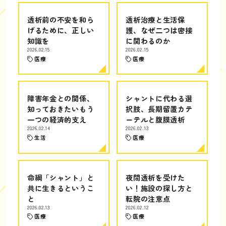
透析前の不安を和ら
透析治療と生活保
げるために、正しい
護、なぜ二つは密接
知識を
に関わるのか
2026.02.15
2026.02.15
医療
医療
障害年金との関係、
シャントに代わる選
知っておきたいもう
択肢、長期留置カテ
一つの経済的支え
ーテルと腹膜透析
2026.02.14
2026.02.13
生活
医療
命綱「シャント」と
夜間透析を受けた
共に生きるというこ
い！施設の探し方と
と
転院の注意点
2026.02.13
2026.02.12
医療
医療