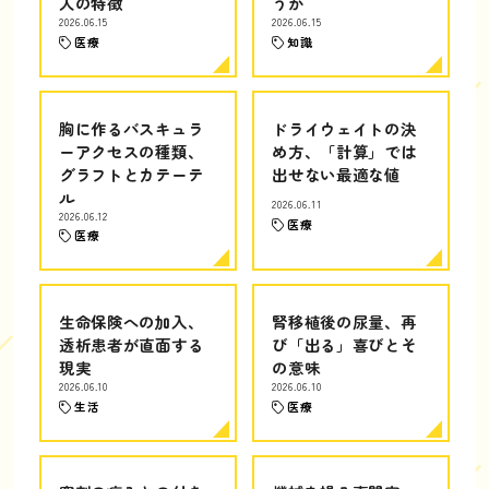
人の特徴
うか
2026.06.15
2026.06.15
医療
知識
胸に作るバスキュラ
ドライウェイトの決
ーアクセスの種類、
め方、「計算」では
グラフトとカテーテ
出せない最適な値
ル
2026.06.11
2026.06.12
医療
医療
生命保険への加入、
腎移植後の尿量、再
透析患者が直面する
び「出る」喜びとそ
現実
の意味
2026.06.10
2026.06.10
生活
医療