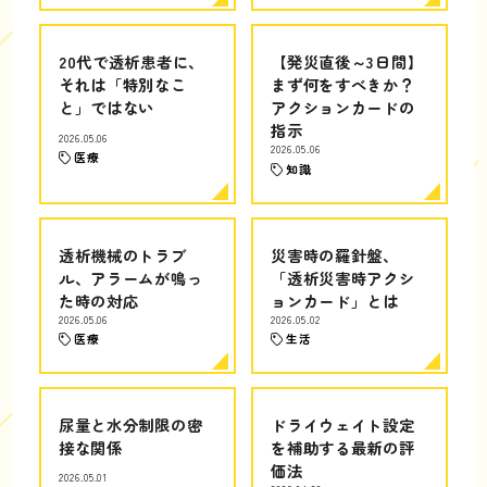
20代で透析患者に、
【発災直後～3日間】
それは「特別なこ
まず何をすべきか？
と」ではない
アクションカードの
指示
2026.05.06
2026.05.06
医療
知識
透析機械のトラブ
災害時の羅針盤、
ル、アラームが鳴っ
「透析災害時アクシ
た時の対応
ョンカード」とは
2026.05.06
2026.05.02
医療
生活
尿量と水分制限の密
ドライウェイト設定
接な関係
を補助する最新の評
価法
2026.05.01