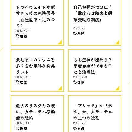
ドライウェイトが低
自己負担がゼロに？
すぎる時の危険信号
「重度心身障害者医
（血圧低下・足のつ
療費助成制度」
り）
2026.05.27
2026.05.28
知識
医療
要注意！カリウムを
もし症状が出たら？
多く含む意外な食品
患者自身ができるこ
リスト
とと治療法
2026.05.26
2026.05.23
医療
医療
最大のリスクとの戦
「ブリッジ」か「永
い、カテーテル感染
久」か、カテーテル
症の恐怖
の二つの役割
2026.05.21
2026.05.21
医療
医療