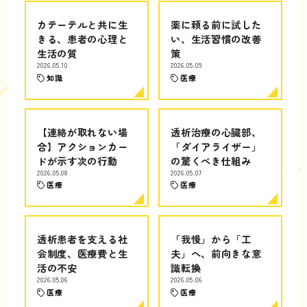
カテーテルと共に生
薬に頼る前に試した
きる、患者の心理と
い、生活習慣の改善
生活の質
策
2026.05.10
2026.05.09
知識
医療
【連絡が取れない場
透析治療の心臓部、
合】アクションカー
「ダイアライザー」
ドが示す次の行動
の驚くべき仕組み
2026.05.08
2026.05.07
医療
医療
透析患者を支える社
「我慢」から「工
会制度、医療費と生
夫」へ、前向きな意
活の不安
識転換
2026.05.06
2026.05.06
医療
医療