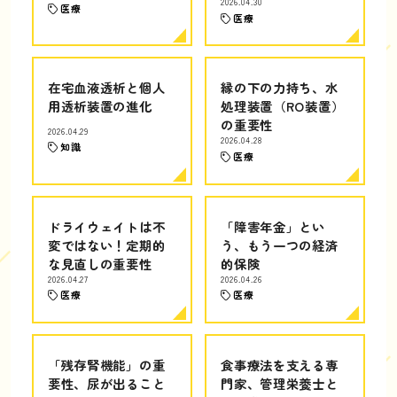
2026.04.30
医療
医療
在宅血液透析と個人
縁の下の力持ち、水
用透析装置の進化
処理装置（RO装置）
の重要性
2026.04.29
2026.04.28
知識
医療
ドライウェイトは不
「障害年金」とい
変ではない！定期的
う、もう一つの経済
な見直しの重要性
的保険
2026.04.27
2026.04.26
医療
医療
「残存腎機能」の重
食事療法を支える専
要性、尿が出ること
門家、管理栄養士と