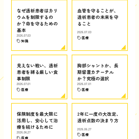
なぜ透析患者はカリ
血管を守ることが、
ウムを制限するの
透析患者の未来を守
か？命を守るための
ること
基本
2026.07.03
2026.07.03
医療
知識
見えない戦い、透析
胸部シャントか、長
患者を縛る厳しい食
期留置カテーテル
事制限
か？究極の選択
2026.07.01
2026.07.01
医療
医療
保険制度を最大限に
2年に一度の大改定、
活用し、安心して治
透析点数の決まり方
療を続けるために
2026.06.27
2026.06.27
医療
医療