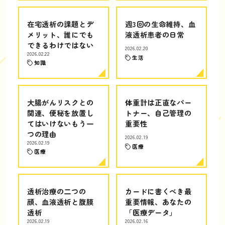
在宅透析の課題とデ
週3回の生命維持、血
メリット、誰にでも
液透析患者の日常
できるわけではない
2026.02.20
2026.02.22
生活
知識
大腸がんリスクとの
体重計は正直なパー
関連、便秘を放置し
トナー、自己管理の
てはいけないもう一
重要性
つの理由
2026.02.19
2026.02.19
医療
医療
透析治療の二つの
カードに書くべき最
顔、血液透析と腹膜
重要情報、あなたの
透析
「医療データ」
2026.02.19
2026.02.16