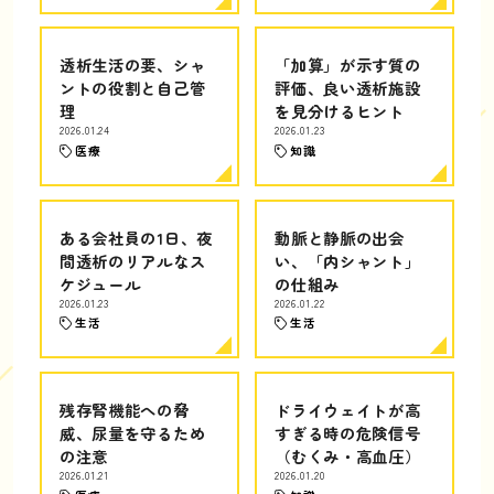
透析生活の要、シャ
「加算」が示す質の
ントの役割と自己管
評価、良い透析施設
理
を見分けるヒント
2026.01.24
2026.01.23
医療
知識
ある会社員の1日、夜
動脈と静脈の出会
間透析のリアルなス
い、「内シャント」
ケジュール
の仕組み
2026.01.23
2026.01.22
生活
生活
残存腎機能への脅
ドライウェイトが高
威、尿量を守るため
すぎる時の危険信号
の注意
（むくみ・高血圧）
2026.01.21
2026.01.20