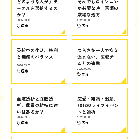
どのような人がカテ
それでもロキソニン
ーテルを選択するの
が必要な時、医師の
か？
厳格な処方
2026.03.11
2026.03.09
医療
医療
受給中の生活、権利
つらさを一人で抱え
と義務のバランス
込まない、医療チー
ムとの連携
2026.03.09
2026.03.08
医療
生活
血液透析と腹膜透
恋愛・結婚・出産、
析、尿量の維持に違
20代のライフイベン
いはあるか？
トと透析
2026.03.07
2026.03.03
医療
医療