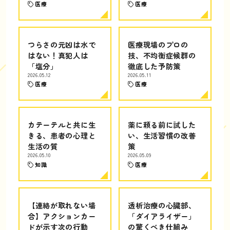
医療
医療
つらさの元凶は水で
医療現場のプロの
はない！真犯人は
技、不均衡症候群の
「塩分」
徹底した予防策
2026.05.12
2026.05.11
医療
医療
カテーテルと共に生
薬に頼る前に試した
きる、患者の心理と
い、生活習慣の改善
生活の質
策
2026.05.10
2026.05.09
知識
医療
【連絡が取れない場
透析治療の心臓部、
合】アクションカー
「ダイアライザー」
ドが示す次の行動
の驚くべき仕組み