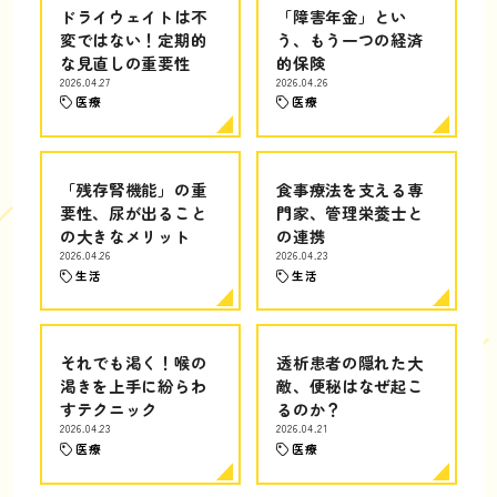
ドライウェイトは不
「障害年金」とい
変ではない！定期的
う、もう一つの経済
な見直しの重要性
的保険
2026.04.27
2026.04.26
医療
医療
「残存腎機能」の重
食事療法を支える専
要性、尿が出ること
門家、管理栄養士と
の大きなメリット
の連携
2026.04.26
2026.04.23
生活
生活
それでも渇く！喉の
透析患者の隠れた大
渇きを上手に紛らわ
敵、便秘はなぜ起こ
すテクニック
るのか？
2026.04.23
2026.04.21
医療
医療