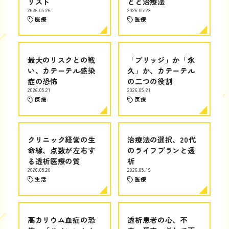
リスト
とと治療法
2026.05.26
2026.05.23
医療
医療
最大のリスクとの戦
「ブリッジ」か「永
い、カテーテル感染
久」か、カテーテル
症の恐怖
の二つの役割
2026.05.21
2026.05.21
医療
医療
クリニック経営の生
治療法の選択、20代
命線、点数が左右す
のライフプランと透
る透析医療の質
析
2026.05.20
2026.05.19
生活
医療
高カリウム血症の恐
透析患者の心、不