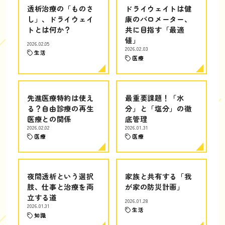
透析治療の「ものさ
ドライウェイトは健
し」、ドライウェイ
康のバロメーター、
トとは何か？
共に目指す「最適
値」
2026.02.05
2026.02.03
生活
医療
先進医療特約は使え
最重要課題！「水
る？自由診療の再生
分」と「塩分」の徹
医療との関係
底管理
2026.02.02
2026.01.31
医療
医療
夜間透析という選択
家族と共有する「我
肢、仕事と治療を両
が家の防災計画」
立する道
2026.01.28
2026.01.31
生活
知識