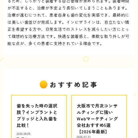
るため、しっかりと装着する自己管理が求められます。装着時間
が不足すると、治療が予定より長引いてしまうこともあります。
治療が進むにつれて、患者自身も歯の変化を実感でき、最終的に
は美しい歯並びが完成します。インビザラインは、目立たない矯
正を希望する方や、日常生活でのストレスを減らしたい方にとっ
て理想的な治療方法です。快適な装着感と、柔軟な取り外しが可
能な点が、多くの患者に支持されている理由です。
おすすめ記事
歯を失った時の選択
大阪市で月次コンサ
肢？インプラントと
ルティングに強い
ブリッジと入れ歯を
Webマーケティング
比較！
会社おすすめ5選
【2026年最新】
2026.08.05
2026.07.31