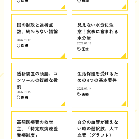
医療
知識
国の財政と透析点
見えない水分に注
数、終わらない議論
意！食事に含まれる
水分量
2026.01.17
2026.01.17
医療
医療
透析装置の頭脳、コ
生活保護を受けるた
ンソールの複雑な役
めの4つの基本要件
割
2026.01.14
2026.01.15
医療
医療
高額医療費の救世
自分の血管が使えな
主、「特定疾病療養
い時の選択肢、人工
受療制度」
血管（グラフト）