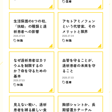
医療
生活保護の8つの柱、
アセトアミノフェン
「扶助」の種類と透
という代替案、その
析患者への影響
メリットと限界
2026.07.04
2026.07.04
知識
知識
なぜ透析患者はカリ
血管を守ることが、
ウムを制限するの
透析患者の未来を守
か？命を守るための
ること
基本
2026.07.03
2026.07.03
医療
知識
見えない戦い、透析
胸部シャントか、長
患者を縛る厳しい食
期留置カテーテル