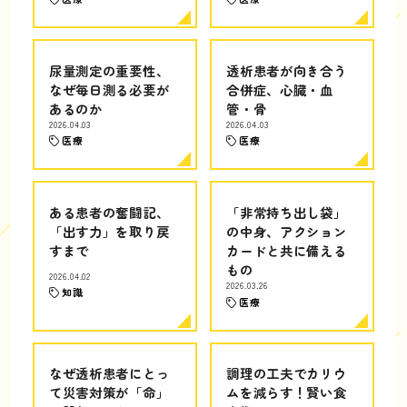
尿量測定の重要性、
透析患者が向き合う
なぜ毎日測る必要が
合併症、心臓・血
あるのか
管・骨
2026.04.03
2026.04.03
医療
医療
ある患者の奮闘記、
「非常持ち出し袋」
「出す力」を取り戻
の中身、アクション
すまで
カードと共に備える
もの
2026.04.02
2026.03.26
知識
医療
なぜ透析患者にとっ
調理の工夫でカリウ
て災害対策が「命」
ムを減らす！賢い食