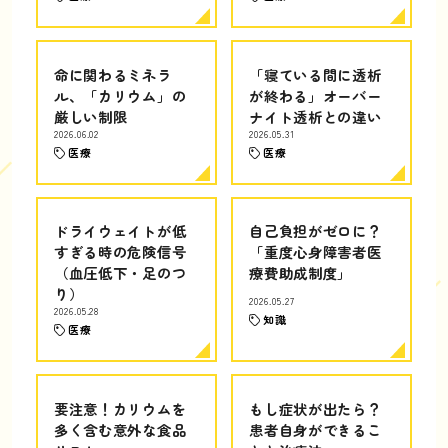
命に関わるミネラ
「寝ている間に透析
ル、「カリウム」の
が終わる」オーバー
厳しい制限
ナイト透析との違い
2026.06.02
2026.05.31
医療
医療
ドライウェイトが低
自己負担がゼロに？
すぎる時の危険信号
「重度心身障害者医
（血圧低下・足のつ
療費助成制度」
り）
2026.05.27
2026.05.28
知識
医療
要注意！カリウムを
もし症状が出たら？
多く含む意外な食品
患者自身ができるこ