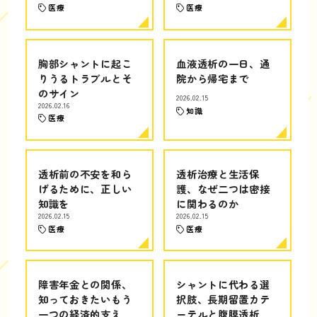
医療
医療
胸部シャントに起こ
血液透析の一日、通
りうるトラブルとそ
院から帰宅まで
のサイン
2026.02.15
2026.02.16
知識
医療
透析前の不安を和ら
透析治療と生活保
げるために、正しい
護、なぜ二つは密接
知識を
に関わるのか
2026.02.15
2026.02.15
医療
医療
障害年金との関係、
シャントに代わる選
知っておきたいもう
択肢、長期留置カテ
一つの経済的支え
ーテルと腹膜透析