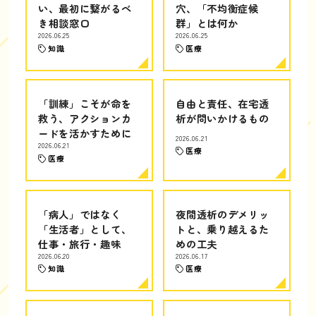
い、最初に繋がるべ
穴、「不均衡症候
き相談窓口
群」とは何か
2026.06.25
2026.06.25
知識
医療
「訓練」こそが命を
自由と責任、在宅透
救う、アクションカ
析が問いかけるもの
ードを活かすために
2026.06.21
2026.06.21
医療
医療
「病人」ではなく
夜間透析のデメリッ
「生活者」として、
トと、乗り越えるた
仕事・旅行・趣味
めの工夫
2026.06.20
2026.06.17
知識
医療