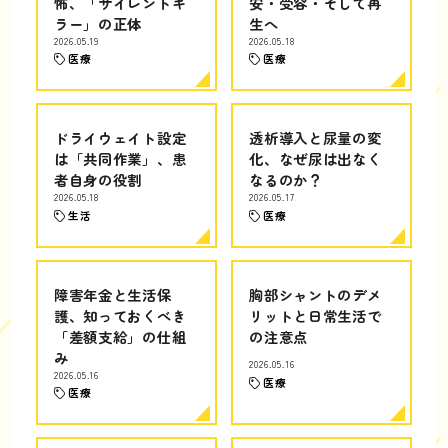
怖、「サイレントキ
安・受容・そして再
ラー」の正体
生へ
2026.05.19
2026.05.18
医療
医療
ドライウェイト設定
透析導入と尿量の変
は「共同作業」、患
化、なぜ尿は出なく
者自身の役割
なるのか？
2026.05.18
2026.05.17
生活
医療
障害年金と生活保
胸部シャントのデメ
護、知っておくべき
リットと日常生活で
「差額支給」の仕組
の注意点
み
2026.05.16
2026.05.16
医療
医療