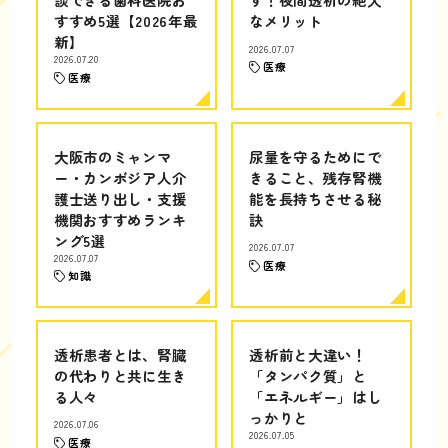
すすめ5選【2026年最
なメリット
新】
2026.07.07
2026.07.20
医療
医療
大阪市のミャンマ
尿量を守るためにで
ー・カンボジア人介
きること、残存腎機
護士送り出し・支援
能を長持ちさせる秘
機関おすすめランキ
訣
ング5選
2026.07.07
2026.07.07
医療
知識
透析患者とは、腎臓
透析前と大違い！
の代わりと共に生き
「タンパク質」と
る人々
「エネルギー」はし
っかりと
2026.07.06
2026.07.05
医療