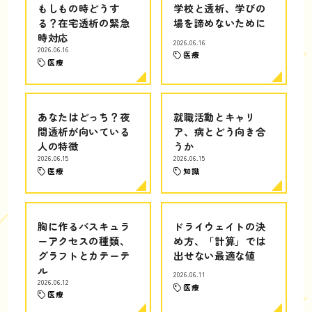
もしもの時どうす
学校と透析、学びの
る？在宅透析の緊急
場を諦めないために
時対応
2026.06.16
2026.06.16
医療
医療
あなたはどっち？夜
就職活動とキャリ
間透析が向いている
ア、病とどう向き合
人の特徴
うか
2026.06.15
2026.06.15
医療
知識
胸に作るバスキュラ
ドライウェイトの決
ーアクセスの種類、
め方、「計算」では
グラフトとカテーテ
出せない最適な値
ル
2026.06.11
2026.06.12
医療
医療