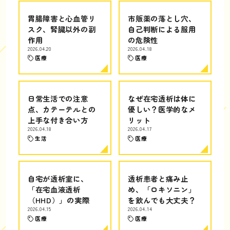
胃腸障害と心血管リ
市販薬の落とし穴、
スク、腎臓以外の副
自己判断による服用
作用
の危険性
2026.04.20
2026.04.18
医療
医療
日常生活での注意
なぜ在宅透析は体に
点、カテーテルとの
優しい？医学的なメ
上手な付き合い方
リット
2026.04.18
2026.04.17
生活
医療
自宅が透析室に、
透析患者と痛み止
「在宅血液透析
め、「ロキソニン」
（HHD）」の実際
を飲んでも大丈夫？
2026.04.15
2026.04.14
医療
医療