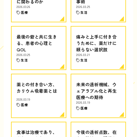
に関わるのか
事術
2026.03.26
2026.03.25
医療
生活
最後の砦と共に生き
痛みと上手に付き合
る、患者の心理と
うために、薬だけに
QOL
頼らない選択肢
2026.03.25
2026.03.21
生活
生活
薬との付き合い方、
未来の透析機械、ウ
カリウム吸着薬とは
ェアラブル化と再生
医療への期待
2026.03.19
2026.03.19
医療
医療
食事は治療であり、
今後の透析点数、在