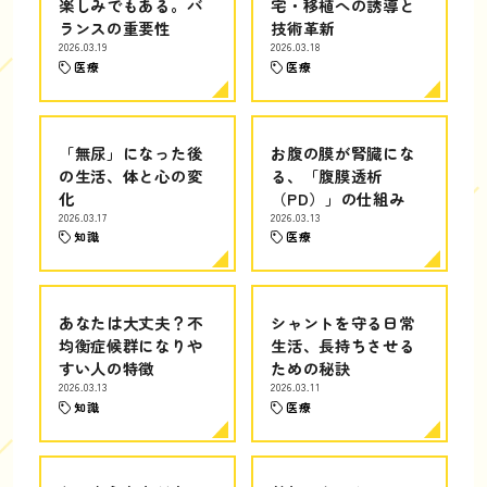
楽しみでもある。バ
宅・移植への誘導と
ランスの重要性
技術革新
2026.03.19
2026.03.18
医療
医療
「無尿」になった後
お腹の膜が腎臓にな
の生活、体と心の変
る、「腹膜透析
化
（PD）」の仕組み
2026.03.17
2026.03.13
知識
医療
あなたは大丈夫？不
シャントを守る日常
均衡症候群になりや
生活、長持ちさせる
すい人の特徴
ための秘訣
2026.03.13
2026.03.11
知識
医療