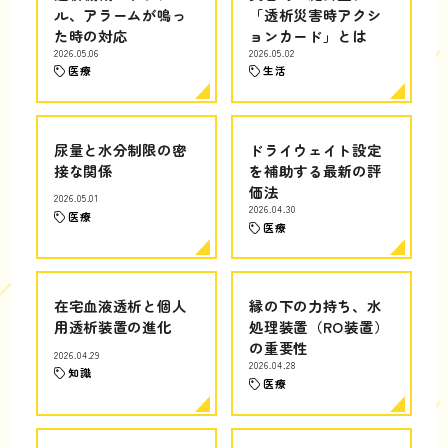
ル、アラームが鳴っ
「透析災害時アクシ
た時の対応
ョンカード」とは
2026.05.06
2026.05.02
医療
生活
尿量と水分制限の密
ドライウェイト設定
接な関係
を補助する最新の評
価法
2026.05.01
2026.04.30
医療
医療
在宅血液透析と個人
縁の下の力持ち、水
用透析装置の進化
処理装置（RO装置）
の重要性
2026.04.29
2026.04.28
知識
医療