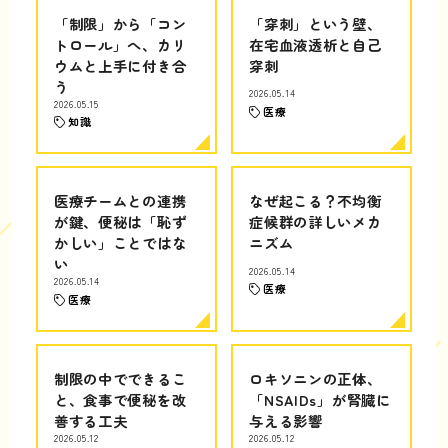
「制限」から「コン
「穿刺」という壁、
トロール」へ、カリ
在宅血液透析と自己
ウムと上手に付き合
穿刺
う
2026.05.14
2026.05.15
医療
知識
医療チームとの連携
なぜ起こる？不均衡
が鍵、便秘は「恥ず
症候群の詳しいメカ
かしい」ことではな
ニズム
い
2026.05.14
2026.05.14
医療
医療
制限の中でできるこ
ロキソニンの正体、
と、食事で便秘を改
「NSAIDs」が腎臓に
善する工夫
与える影響
2026.05.12
2026.05.12