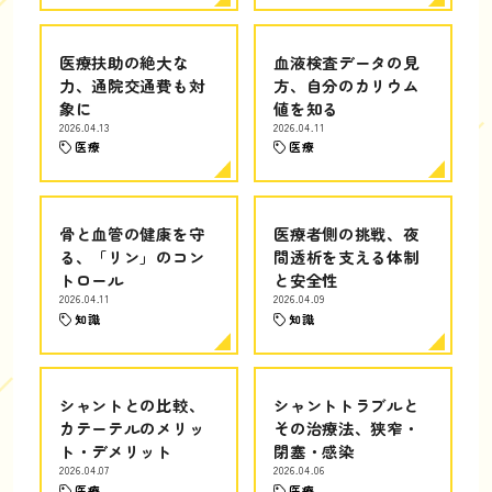
医療扶助の絶大な
血液検査データの見
力、通院交通費も対
方、自分のカリウム
象に
値を知る
2026.04.13
2026.04.11
医療
医療
骨と血管の健康を守
医療者側の挑戦、夜
る、「リン」のコン
間透析を支える体制
トロール
と安全性
2026.04.11
2026.04.09
知識
知識
シャントとの比較、
シャントトラブルと
カテーテルのメリッ
その治療法、狭窄・
ト・デメリット
閉塞・感染
2026.04.07
2026.04.06
医療
医療