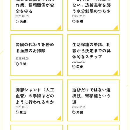
作業、信頼関係が安
ない」透析患者を襲
全を守る
う水分制限のつらさ
2026.02.09
2026.02.09
医療
医療
腎臓の代わりを務め
生活保護の申請、相
る血液のお掃除
談から決定までの具
体的なステップ
2026.02.09
2026.02.07
生活
医療
胸部シャント（人工
透析だけではない選
血管）の手術はどの
択肢、腎移植という
ように行われるのか
道
2026.02.07
2026.02.05
生活
知識