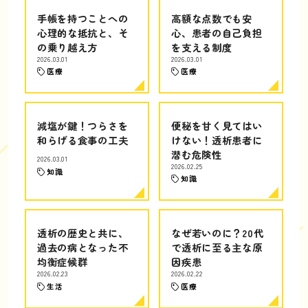
手帳を持つことへの
高額な点数でも安
心理的な抵抗と、そ
心、患者の自己負担
の乗り越え方
を支える制度
2026.03.01
2026.03.01
医療
医療
減塩が鍵！つらさを
便秘を甘く見てはい
和らげる食事の工夫
けない！透析患者に
潜む危険性
2026.03.01
2026.02.25
知識
知識
透析の歴史と共に、
なぜ若いのに？20代
過去の病となった不
で透析に至る主な原
均衡症候群
因疾患
2026.02.23
2026.02.22
生活
医療