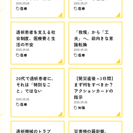
2026.05.08
2026.05.07
医療
医療
透析患者を支える社
「我慢」から「工
会制度、医療費と生
夫」へ、前向きな意
活の不安
識転換
2026.05.06
2026.05.06
医療
医療
20代で透析患者に、
【発災直後～3日間】
それは「特別なこ
まず何をすべきか？
と」ではない
アクションカードの
指示
2026.05.06
2026.05.06
医療
知識
透析機械のトラブ
災害時の羅針盤、