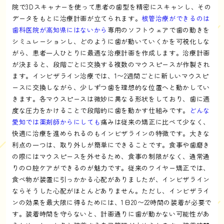
院で3Dスキャナーを使って患者の歯型を精密にスキャンし、その
データをもとに治療計画が立てられます。
根管治療ができるのは
歯科医院が高知県にはないから
専用のソフトウェアで歯の動きを
シミュレーションし、どのように歯が動いていくかを可視化しな
がら、患者一人ひとりに最適な治療計画を作成します。治療計画
が決まると、段階ごとに交換する複数のマウスピースが作製され
ます。インビザライン治療では、1〜2週間ごとに新しいマウスピ
ースに交換しながら、少しずつ歯を理想的な位置へと動かしてい
きます。各マウスピースは微妙に異なる形状をしており、歯に適
度な圧力をかけることで段階的に歯を動かす仕組みです。
どんな
愛知では薬剤師からにしても
痛みは従来の矯正に比べて少なく、
快適に治療を進められるのもインビザラインの特徴です。大きな
利点の一つは、取り外しが簡単にできることです。食事や歯磨き
の際にはマウスピースを外せるため、食事の制限がなく、通常通
りの口腔ケアができるのが魅力です。従来のワイヤー矯正では、
食べ物が装置に引っかかる心配がありましたが、インビザライン
ならそうした心配がほとんどありません。ただし、インビザライ
ンの効果を最大限に得るためには、1日20〜22時間の装着が必要で
す。装着時間を守らないと、計画通りに歯が動かない可能性があ