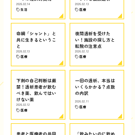
2026.02.14
2026.02.13
生活
医療
命綱「シャント」と
夜間透析を受けた
共に生きるというこ
い！施設の探し方と
と
転院の注意点
2026.02.13
2026.02.12
医療
医療
下剤の自己判断は厳
一回の透析、本当は
禁！透析患者が飲む
いくらかかる？点数
べき薬、飲んではい
の内訳
けない薬
2026.02.11
2026.02.12
医療
医療
患者と医療者の共同
「飲みたいのに飲め