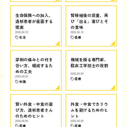
生命保険への加入、
腎移植後の尿量、再
透析患者が直面する
び「出る」喜びとそ
現実
の意味
2026.06.10
2026.06.10
生活
医療
穿刺の痛みとの付き
機械を操る専門家、
合い方、軽減するた
臨床工学技士の役割
めの工夫
2026.06.09
2026.06.09
医療
知識
賢い外食・中食の選
外食・中食でカリウ
び方、透析患者さん
ムを避けるためのヒ
のためのヒント
ント
2026.06.09
2026.06.09
医療
医療