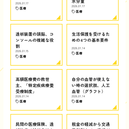
水分量
2026.01.17
2026.01.17
医療
医療
透析装置の頭脳、コ
生活保護を受けるた
ンソールの複雑な役
めの4つの基本要件
割
2026.01.14
2026.01.15
医療
医療
高額医療費の救世
自分の血管が使えな
主、「特定疾病療養
い時の選択肢、人工
受療制度」
血管（グラフト）
2026.01.14
2026.01.14
医療
医療
民間の医療保険、透
税金の軽減から交通