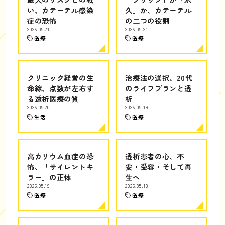
い、カテーテル感染
久」か、カテーテル
症の恐怖
の二つの役割
2026.05.21
2026.05.21
医療
医療
クリニック経営の生
治療法の選択、20代
命線、点数が左右す
のライフプランと透
る透析医療の質
析
2026.05.20
2026.05.19
生活
医療
高カリウム血症の恐
透析患者の心、不
怖、「サイレントキ
安・受容・そして再
ラー」の正体
生へ
2026.05.19
2026.05.18
医療
医療