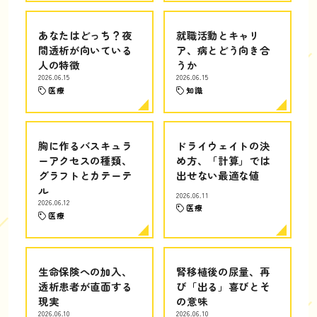
あなたはどっち？夜
就職活動とキャリ
間透析が向いている
ア、病とどう向き合
人の特徴
うか
2026.06.15
2026.06.15
医療
知識
胸に作るバスキュラ
ドライウェイトの決
ーアクセスの種類、
め方、「計算」では
グラフトとカテーテ
出せない最適な値
ル
2026.06.11
2026.06.12
医療
医療
生命保険への加入、
腎移植後の尿量、再
透析患者が直面する
び「出る」喜びとそ
現実
の意味
2026.06.10
2026.06.10