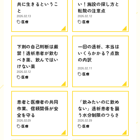
共に生きるというこ
い！施設の探し方と
と
転院の注意点
2026.02.13
2026.02.12
医療
医療
下剤の自己判断は厳
一回の透析、本当は
禁！透析患者が飲む
いくらかかる？点数
べき薬、飲んではい
の内訳
けない薬
2026.02.11
2026.02.12
医療
医療
患者と医療者の共同
「飲みたいのに飲め
作業、信頼関係が安
ない」透析患者を襲
全を守る
う水分制限のつらさ
2026.02.09
2026.02.09
医療
医療