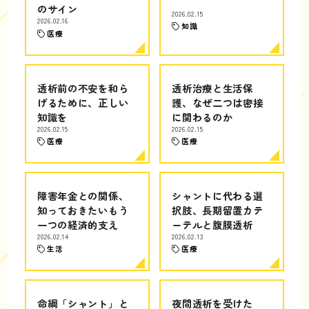
のサイン
2026.02.15
2026.02.16
知識
医療
透析前の不安を和ら
透析治療と生活保
げるために、正しい
護、なぜ二つは密接
知識を
に関わるのか
2026.02.15
2026.02.15
医療
医療
障害年金との関係、
シャントに代わる選
知っておきたいもう
択肢、長期留置カテ
一つの経済的支え
ーテルと腹膜透析
2026.02.14
2026.02.13
生活
医療
命綱「シャント」と
夜間透析を受けた