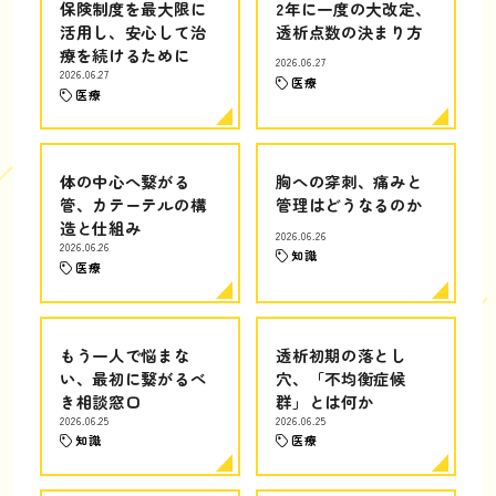
保険制度を最大限に
2年に一度の大改定、
活用し、安心して治
透析点数の決まり方
療を続けるために
2026.06.27
2026.06.27
医療
医療
体の中心へ繋がる
胸への穿刺、痛みと
管、カテーテルの構
管理はどうなるのか
造と仕組み
2026.06.26
2026.06.26
知識
医療
もう一人で悩まな
透析初期の落とし
い、最初に繋がるべ
穴、「不均衡症候
き相談窓口
群」とは何か
2026.06.25
2026.06.25
知識
医療