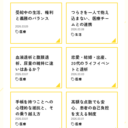
受給中の生活、権利
つらさを一人で抱え
と義務のバランス
込まない、医療チー
ムとの連携
2026.03.09
2026.03.08
医療
生活
血液透析と腹膜透
恋愛・結婚・出産、
析、尿量の維持に違
20代のライフイベン
いはあるか？
トと透析
2026.03.07
2026.03.03
医療
医療
手帳を持つことへの
高額な点数でも安
心理的な抵抗と、そ
心、患者の自己負担
の乗り越え方
を支える制度
2026.03.01
2026.03.01
医療
医療