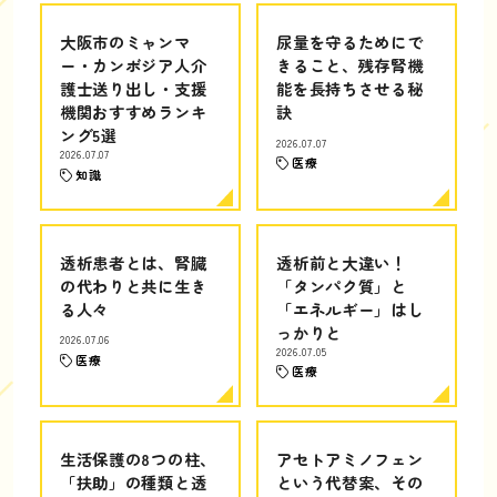
大阪市のミャンマ
尿量を守るためにで
ー・カンボジア人介
きること、残存腎機
護士送り出し・支援
能を長持ちさせる秘
機関おすすめランキ
訣
ング5選
2026.07.07
2026.07.07
医療
知識
透析患者とは、腎臓
透析前と大違い！
の代わりと共に生き
「タンパク質」と
る人々
「エネルギー」はし
っかりと
2026.07.06
2026.07.05
医療
医療
生活保護の8つの柱、
アセトアミノフェン
「扶助」の種類と透
という代替案、その