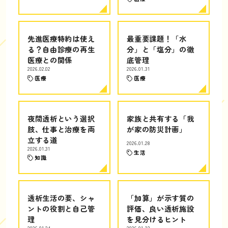
先進医療特約は使え
最重要課題！「水
る？自由診療の再生
分」と「塩分」の徹
医療との関係
底管理
2026.02.02
2026.01.31
医療
医療
夜間透析という選択
家族と共有する「我
肢、仕事と治療を両
が家の防災計画」
立する道
2026.01.28
2026.01.31
生活
知識
透析生活の要、シャ
「加算」が示す質の
ントの役割と自己管
評価、良い透析施設
理
を見分けるヒント
2026.01.24
2026.01.23