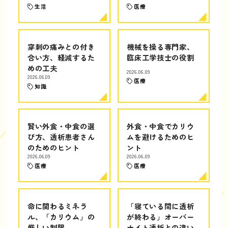
生活
医療
穿刺の痛みとの付き
機械を操る専門家、
合い方、軽減するた
臨床工学技士の役割
めの工夫
2026.06.09
2026.06.09
医療
知識
賢い外食・中食の選
外食・中食でカリウ
び方、透析患者さん
ムを避けるためのヒ
のためのヒント
ント
2026.06.09
2026.06.09
医療
医療
命に関わるミネラ
「寝ている間に透析
ル、「カリウム」の
が終わる」オーバー
厳しい制限
ナイト透析との違い