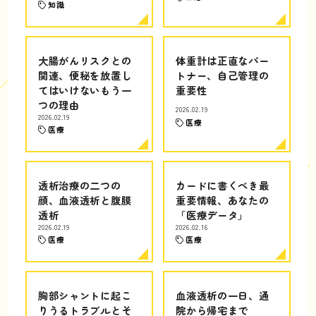
知識
大腸がんリスクとの
体重計は正直なパー
関連、便秘を放置し
トナー、自己管理の
てはいけないもう一
重要性
つの理由
2026.02.19
2026.02.19
医療
医療
透析治療の二つの
カードに書くべき最
顔、血液透析と腹膜
重要情報、あなたの
透析
「医療データ」
2026.02.19
2026.02.16
医療
医療
胸部シャントに起こ
血液透析の一日、通
りうるトラブルとそ
院から帰宅まで