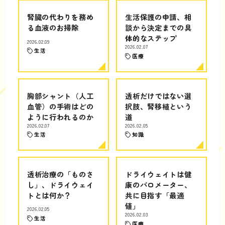
腎臓の代わりを務め
生活保護の申請、相
る血液のお掃除
談から決定までの具
体的なステップ
2026.02.09
2026.02.07
生活
医療
胸部シャント（人工
透析だけではない選
血管）の手術はどの
択肢、腎移植という
ように行われるのか
道
2026.02.07
2026.02.05
生活
知識
透析治療の「ものさ
ドライウェイトは健
し」、ドライウェイ
康のバロメーター、
トとは何か？
共に目指す「最適
値」
2026.02.05
2026.02.03
生活
医療