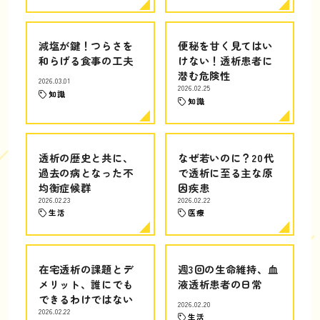
減塩が鍵！つらさを
便秘を甘く見てはい
和らげる食事の工夫
けない！透析患者に
潜む危険性
2026.03.01
2026.02.25
知識
知識
透析の歴史と共に、
なぜ若いのに？20代
過去の病となった不
で透析に至る主な原
均衡症候群
因疾患
2026.02.23
2026.02.22
生活
医療
在宅透析の課題とデ
週3回の生命維持、血
メリット、誰にでも
液透析患者の日常
できるわけではない
2026.02.20
2026.02.22
生活