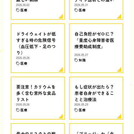
2026.06.02
2026.05.31
医療
医療
ドライウェイトが低
自己負担がゼロに？
すぎる時の危険信号
「重度心身障害者医
（血圧低下・足のつ
療費助成制度」
り）
2026.05.27
2026.05.28
知識
医療
要注意！カリウムを
もし症状が出たら？
多く含む意外な食品
患者自身ができるこ
リスト
とと治療法
2026.05.26
2026.05.23
医療
医療
最大のリスクとの戦
「ブリッジ」か「永