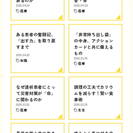
あるのか
管・骨
2026.04.03
2026.04.03
医療
医療
ある患者の奮闘記、
「非常持ち出し袋」
「出す力」を取り戻
の中身、アクション
すまで
カードと共に備える
もの
2026.04.02
2026.03.26
知識
医療
なぜ透析患者にとっ
調理の工夫でカリウ
て災害対策が「命」
ムを減らす！賢い食
に関わるのか
事術
2026.03.26
2026.03.25
医療
生活