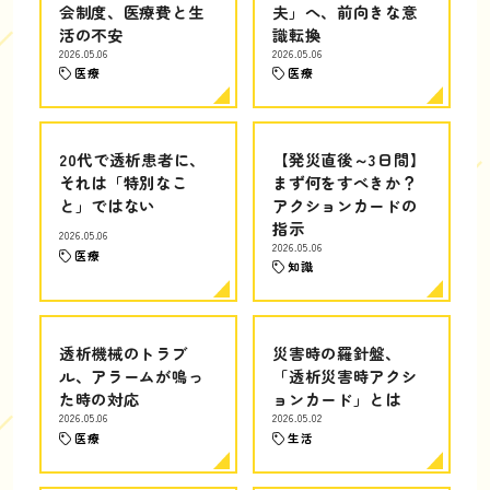
会制度、医療費と生
夫」へ、前向きな意
活の不安
識転換
2026.05.06
2026.05.06
医療
医療
20代で透析患者に、
【発災直後～3日間】
それは「特別なこ
まず何をすべきか？
と」ではない
アクションカードの
指示
2026.05.06
2026.05.06
医療
知識
透析機械のトラブ
災害時の羅針盤、
ル、アラームが鳴っ
「透析災害時アクシ
た時の対応
ョンカード」とは
2026.05.06
2026.05.02
医療
生活