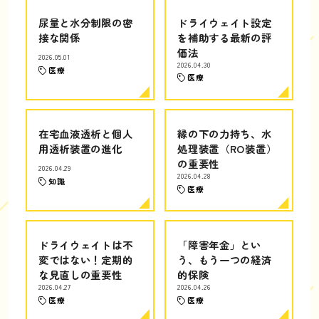
尿量と水分制限の密
ドライウェイト設定
接な関係
を補助する最新の評
価法
2026.05.01
2026.04.30
医療
医療
在宅血液透析と個人
縁の下の力持ち、水
用透析装置の進化
処理装置（RO装置）
の重要性
2026.04.29
2026.04.28
知識
医療
ドライウェイトは不
「障害年金」とい
変ではない！定期的
う、もう一つの経済
な見直しの重要性
的保険
2026.04.27
2026.04.26
医療
医療