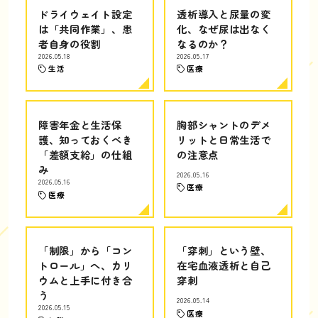
ドライウェイト設定
透析導入と尿量の変
は「共同作業」、患
化、なぜ尿は出なく
者自身の役割
なるのか？
2026.05.18
2026.05.17
生活
医療
障害年金と生活保
胸部シャントのデメ
護、知っておくべき
リットと日常生活で
「差額支給」の仕組
の注意点
み
2026.05.16
2026.05.16
医療
医療
「制限」から「コン
「穿刺」という壁、
トロール」へ、カリ
在宅血液透析と自己
ウムと上手に付き合
穿刺
う
2026.05.14
2026.05.15
医療