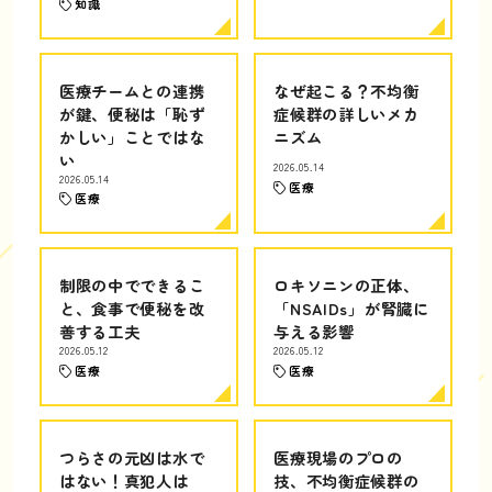
知識
医療チームとの連携
なぜ起こる？不均衡
が鍵、便秘は「恥ず
症候群の詳しいメカ
かしい」ことではな
ニズム
い
2026.05.14
2026.05.14
医療
医療
制限の中でできるこ
ロキソニンの正体、
と、食事で便秘を改
「NSAIDs」が腎臓に
善する工夫
与える影響
2026.05.12
2026.05.12
医療
医療
つらさの元凶は水で
医療現場のプロの
はない！真犯人は
技、不均衡症候群の