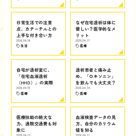
日常生活での注意
なぜ在宅透析は体に
点、カテーテルとの
優しい？医学的なメ
上手な付き合い方
リット
2026.04.18
2026.04.17
生活
医療
自宅が透析室に、
透析患者と痛み止
「在宅血液透析
め、「ロキソニン」
（HHD）」の実際
を飲んでも大丈夫？
2026.04.15
2026.04.14
医療
医療
医療扶助の絶大な
血液検査データの見
力、通院交通費も対
方、自分のカリウム
象に
値を知る
2026.04.13
2026.04.11