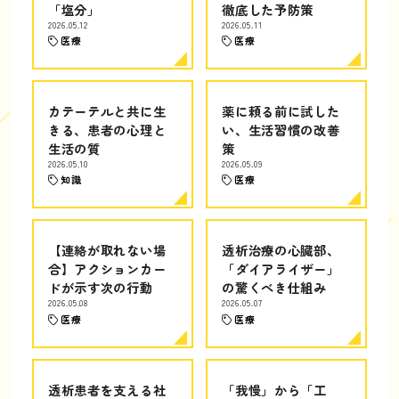
「塩分」
徹底した予防策
2026.05.12
2026.05.11
医療
医療
カテーテルと共に生
薬に頼る前に試した
きる、患者の心理と
い、生活習慣の改善
生活の質
策
2026.05.10
2026.05.09
知識
医療
【連絡が取れない場
透析治療の心臓部、
合】アクションカー
「ダイアライザー」
ドが示す次の行動
の驚くべき仕組み
2026.05.08
2026.05.07
医療
医療
透析患者を支える社
「我慢」から「工