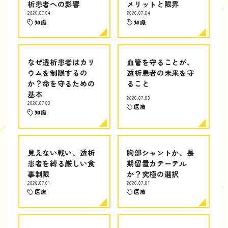
析患者への影響
メリットと限界
2026.07.04
2026.07.04
知識
知識
なぜ透析患者はカリ
血管を守ることが、
ウムを制限するの
透析患者の未来を守
か？命を守るための
ること
基本
2026.07.03
2026.07.03
医療
知識
見えない戦い、透析
胸部シャントか、長
患者を縛る厳しい食
期留置カテーテル
事制限
か？究極の選択
2026.07.01
2026.07.01
医療
医療