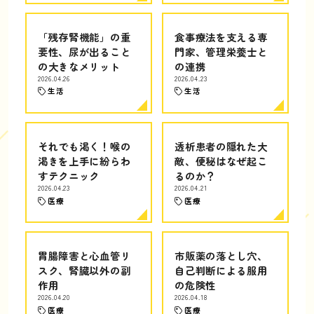
「残存腎機能」の重
食事療法を支える専
要性、尿が出ること
門家、管理栄養士と
の大きなメリット
の連携
2026.04.26
2026.04.23
生活
生活
それでも渇く！喉の
透析患者の隠れた大
渇きを上手に紛らわ
敵、便秘はなぜ起こ
すテクニック
るのか？
2026.04.23
2026.04.21
医療
医療
胃腸障害と心血管リ
市販薬の落とし穴、
スク、腎臓以外の副
自己判断による服用
作用
の危険性
2026.04.20
2026.04.18
医療
医療