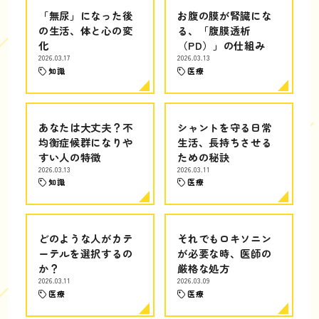
「無尿」になった後
お腹の膜が腎臓にな
の生活、体と心の変
る、「腹膜透析
化
（PD）」の仕組み
2026.03.17
2026.03.13
知識
医療
あなたは大丈夫？不
シャントを守る日常
均衡症候群になりや
生活、長持ちさせる
すい人の特徴
ための秘訣
2026.03.13
2026.03.11
知識
医療
どのような人がカテ
それでもロキソニン
ーテルを選択するの
が必要な時、医師の
か？
厳格な処方
2026.03.11
2026.03.09
医療
医療