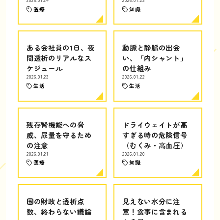
医療
知識
ある会社員の1日、夜
動脈と静脈の出会
間透析のリアルなス
い、「内シャント」
ケジュール
の仕組み
2026.01.23
2026.01.22
生活
生活
残存腎機能への脅
ドライウェイトが高
威、尿量を守るため
すぎる時の危険信号
の注意
（むくみ・高血圧）
2026.01.21
2026.01.20
医療
知識
国の財政と透析点
見えない水分に注
数、終わらない議論
意！食事に含まれる