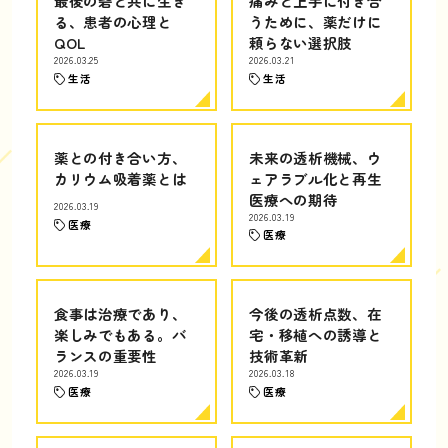
最後の砦と共に生き
痛みと上手に付き合
る、患者の心理と
うために、薬だけに
QOL
頼らない選択肢
2026.03.25
2026.03.21
生活
生活
薬との付き合い方、
未来の透析機械、ウ
カリウム吸着薬とは
ェアラブル化と再生
医療への期待
2026.03.19
2026.03.19
医療
医療
食事は治療であり、
今後の透析点数、在
楽しみでもある。バ
宅・移植への誘導と
ランスの重要性
技術革新
2026.03.19
2026.03.18
医療
医療