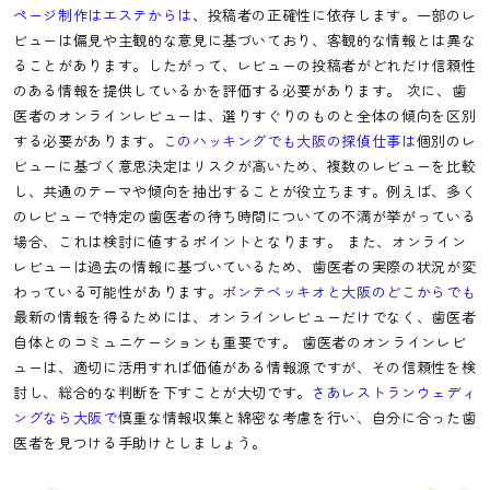
ページ制作はエステからは
、投稿者の正確性に依存します。一部のレ
ビューは偏見や主観的な意見に基づいており、客観的な情報とは異な
ることがあります。したがって、レビューの投稿者がどれだけ信頼性
のある情報を提供しているかを評価する必要があります。 次に、歯
医者のオンラインレビューは、選りすぐりのものと全体の傾向を区別
する必要があります。
このハッキングでも大阪の探偵仕事は
個別のレ
ビューに基づく意思決定はリスクが高いため、複数のレビューを比較
し、共通のテーマや傾向を抽出することが役立ちます。例えば、多く
のレビューで特定の歯医者の待ち時間についての不満が挙がっている
場合、これは検討に値するポイントとなります。 また、オンライン
レビューは過去の情報に基づいているため、歯医者の実際の状況が変
わっている可能性があります。
ポンテベッキオと大阪のどこからでも
最新の情報を得るためには、オンラインレビューだけでなく、歯医者
自体とのコミュニケーションも重要です。 歯医者のオンラインレビ
ューは、適切に活用すれば価値がある情報源ですが、その信頼性を検
討し、総合的な判断を下すことが大切です。
さあレストランウェディ
ングなら大阪で
慎重な情報収集と綿密な考慮を行い、自分に合った歯
医者を見つける手助けとしましょう。